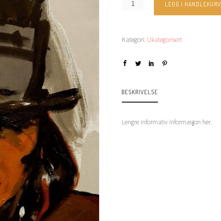
LEGG I HANDLEKUR
Kategori:
Ukategorisert
BESKRIVELSE
Lengre informativ informasjon her.